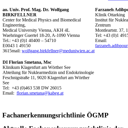
ao. Univ. Prof. Mag. Dr. Wolfgang
Farzaneh Adibp
BIRKFELLNER
Klinik Ottarking
Center for Medical Physics and Biomedical
Institut für Nukl
Engineering,
Zentrum
Medical University Vienna, AKH 4L
Montleartstr. 37,
Waehringer Guertel 18-20, A-1090 Vienna
Tel: +43 (0)1 49
Tel.: +43 (0)1 40400 – 54710
Email:
E0043 1 49150
farzaneh.adibpou
3615mail:
wolfgang.birkfellner@meduniwien.ac.at
DI Florian Smetana, Msc
Klinikum Klagenfurt am Wörther See
Abteilung für Nuklearmedizin und Endokrinologie
Feschnigstraße 11, 9020 Klagenfurt am Wörther
See
Tel: +43 (0)463 538 DW 26015
Email:
florian.smetana@kabeg.at
Fachanerkennungsrichtlinie ÖGMP