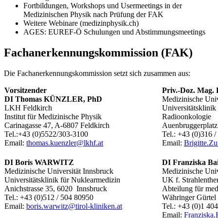
Fortbildungen, Workshops und Usermeetings in der
Medizinischen Physik nach Prüfung der FAK
Weitere Webinare (medizinphysik.ch)
AGES: EUREF-Ö Schulungen und Abstimmungsmeetings
Fachanerkennungskommission (FAK)
Die Fachanerkennungskommission setzt sich zusammen aus:
Vorsitzender
Priv.-Doz. Mag.
DI Thomas KÜNZLER, PhD
Medizinische Univ
LKH Feldkirch
Universitätsklinik
Institut für Medizinische Physik
Radioonkologie
Carinagasse 47, A-6807 Feldkirch
Auenbruggerplatz
Tel.:+43 (0)5522/303-3100
Tel.: +43 (0)316 
Email:
thomas.kuenzler@lkhf.at
Email:
Brigitte.Z
DI Boris WARWITZ
DI Franziska Ba
Medizinische Universität Innsbruck
Medizinische Uni
Universitätsklinik für Nuklearmedizin
UK f. Strahlenther
Anichstrasse 35, 6020 Innsbruck
Abteilung für med
Tel.: +43 (0)512 / 504 80950
Währinger Gürtel
Email:
boris.warwitz@tirol-kliniken.at
Tel.: +43 (0)1 40
Email:
Franziska