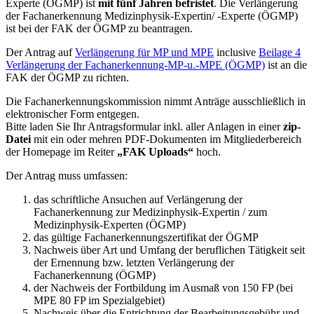
Experte (ÖGMP) ist
mit
fünf
Jahren befristet
. Die Verlängerung
der Fachanerkennung Medizinphysik-Expertin/ -Experte (ÖGMP)
ist bei der FAK der ÖGMP zu beantragen.
Der Antrag auf
Verlängerung für MP und MPE
inclusive
Beilage 4
Verlängerung der Fachanerkennung-MP-u.-MPE (ÖGMP)
ist an die
FAK der ÖGMP zu richten.
Die Fachanerkennungskommission nimmt Anträge ausschließlich in
elektronischer Form entgegen.
Bitte laden Sie Ihr Antragsformular inkl. aller Anlagen in einer
zip-
Datei
mit ein oder mehren PDF-Dokumenten im Mitgliederbereich
der Homepage im Reiter
„FAK Uploads“
hoch.
Der Antrag muss umfassen:
das schriftliche Ansuchen auf Verlängerung der
Fachanerkennung zur Medizinphysik-Expertin / zum
Medizinphysik-Experten (ÖGMP)
das gültige Fachanerkennungszertifikat der ÖGMP
Nachweis über Art und Umfang der beruflichen Tätigkeit seit
der Ernennung bzw. letzten Verlängerung der
Fachanerkennung (ÖGMP)
der Nachweis der Fortbildung im Ausmaß von 150 FP (bei
MPE 80 FP im Spezialgebiet)
Nachweis über die Entrichtung der Bearbeitungsgebühr und